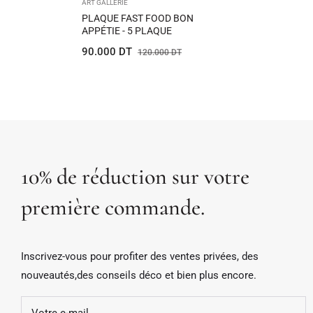
ART GALLERIE
PLAQUE FAST FOOD BON
APPÉTIE - 5 PLAQUE
Prix
Prix
90.000 DT
120.000 DT
habituel
de
vente
10% de réduction sur votre
première commande.
Inscrivez-vous pour profiter des ventes privées, des
nouveautés,des conseils déco et bien plus encore.
Votre e-mail