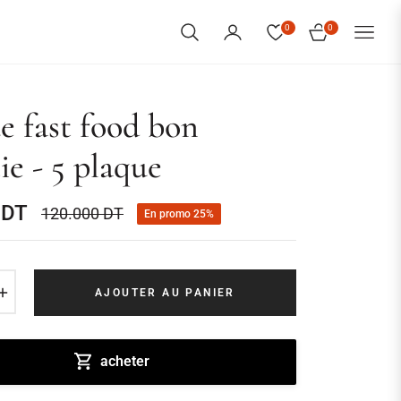
0
0
PANIER
e fast food bon
ie - 5 plaque
 DT
120.000 DT
En promo
25%
Prix
habituel
+
AJOUTER AU PANIER
acheter