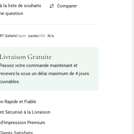
à la liste de souhaits
Comparer
ne question
RT Gallerie
Taper:
packs
UGS:
N/a
Livraison Gratuite
Passez votre commande maintenant et
recevez-la sous un délai maximum de 4 jours
ouvrables.
on Rapide et Fiable
t Sécurisé à la Livraison
é d'Impression Premium
lients Satisfaits