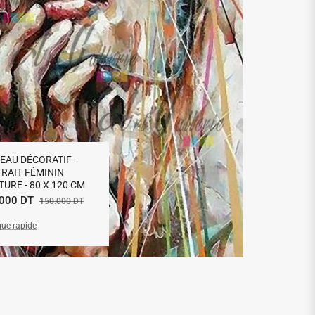
— Khaled Ben 
03/12/2024
EAU DÉCORATIF -
RAIT FÉMININ
TURE - 80 X 120 CM
Prix
.000 DT
150.000 DT
que rapide
uel
de
vente