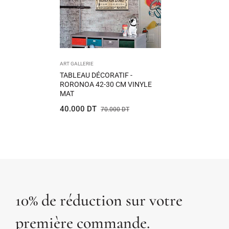
ART GALLERIE
TABLEAU DÉCORATIF -
RORONOA 42-30 CM VINYLE
MAT
Prix
Prix
40.000 DT
70.000 DT
habituel
de
vente
10% de réduction sur votre
première commande.