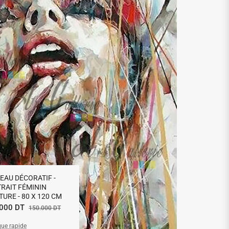
“Service
recomma
— Khaled Ben 
03/12/2024
EAU DÉCORATIF -
RAIT FÉMININ
TURE - 80 X 120 CM
Prix
.000 DT
150.000 DT
que rapide