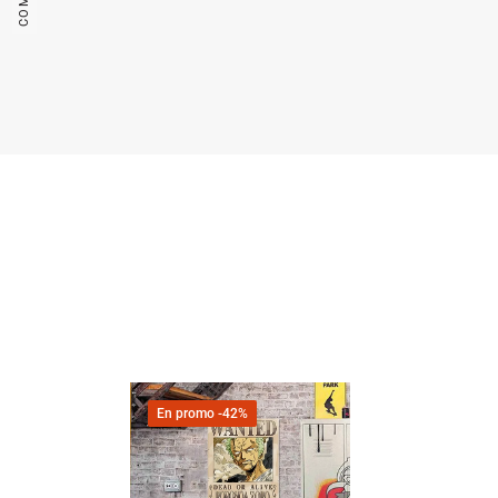
En promo
-42%