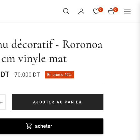
0
0
PANIER
au décoratif - Roronoa
 cm vinyle mat
 DT
70.000 DT
En promo
42%
Prix
habituel
+
AJOUTER AU PANIER
acheter