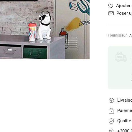
Ajouter 
Poser u
Fournisseur:
A
Livrais
Paiemen
Qualit
+3000 C