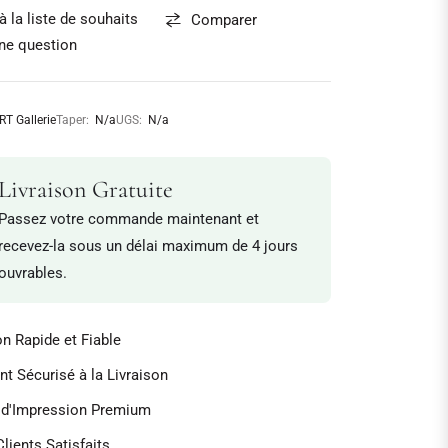
à la liste de souhaits
Comparer
ne question
RT Gallerie
Taper:
N/a
UGS:
N/a
Livraison Gratuite
Passez votre commande maintenant et
recevez-la sous un délai maximum de 4 jours
ouvrables.
on Rapide et Fiable
t Sécurisé à la Livraison
é d'Impression Premium
lients Satisfaits