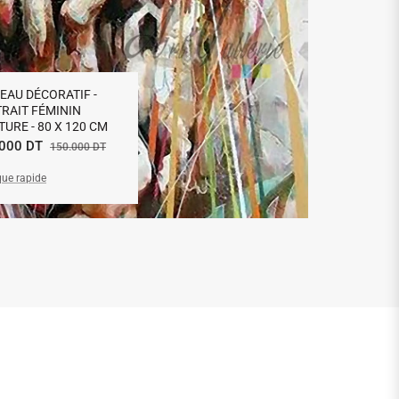
EAU DÉCORATIF -
RAIT FÉMININ
TURE - 80 X 120 CM
Prix
.000 DT
150.000 DT
que rapide
uel
de
vente