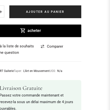
+
AJOUTER AU PANIER
acheter
à la liste de souhaits
Comparer
ne question
RT Gallerie
Taper:
L’Art en Mouvement
UGS:
N/a
Livraison Gratuite
Passez votre commande maintenant et
recevez-la sous un délai maximum de 4 jours
ouvrables.