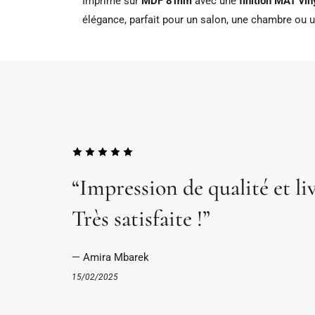
Imprimé sur
MDF 8 mm
avec une
finition MAT vin
élégance, parfait pour un salon, une chambre ou 
“Impression de qualité et li
Très satisfaite !”
— Amira Mbarek
15/02/2025