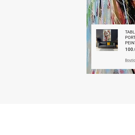
TABL
PORT
PEIN
Prix
100
Bouti
habit