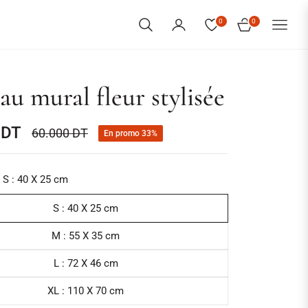
0
0
PANIER
au mural fleur stylisée
 DT
60.000 DT
En promo
33%
Prix
habituel
S : 40 X 25 cm
S : 40 X 25 cm
M : 55 X 35 cm
L : 72 X 46 cm
XL : 110 X 70 cm